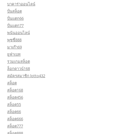
บาคาร่าออนไลน์
ปั่นสล็อต
ปั่นแตก66
ปั่นแตก77
พนันออนไลน์
พุซซี่888
มาเก๊า69
ยูฟ่าเบท
รวมเกมสล็อต
ล็อกดาวน์168
สมัครสมาชิก lotto432
สล็อต
สล็อต168
สล็อต456
สล็อต55
สล็อต66
สล็อต666
สล็อต777
สล็อต888