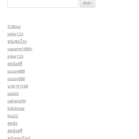
ค้นหา
สำหรับ:
918kiss
joker123
หนังชนโรง
sagame168th
joker123
ดูหนังฟรี
pussy888
pussy888
บาคาร่า168
pgslot
pgheng99
fullslotpg
live22
ดูหนัง
ดูหนังฟรี
หนังออนไลน์