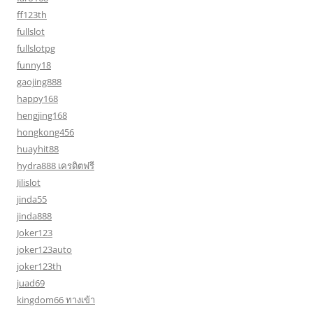
ff123th
fullslot
fullslotpg
funny18
gaojing888
happy168
hengjing168
hongkong456
huayhit88
hydra888 เครดิตฟรี
Jilislot
jinda55
jinda888
Joker123
joker123auto
joker123th
juad69
kingdom66 ทางเข้า