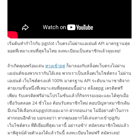
เริ่มต้นทำกำไรกับ pgslot เว็บตรงไม่ผ่านเอเย่นต์ API มาตรฐานสุด
ยอดที่เหมาะสมที่สุดในไทย ลงทะเบียนเป็นสมาชิกแล้วลุยเลย!
ถ้าเกิดคุณพร้อมเล่น
ทางเข้าpg
ก็มาลองกับสล็อตเว็บตรงไม่ผ่าน
เอเย่นต์ของพวกเรากันได้เลย พวกเราเป็นสล็อตเว็บไซต์ตรง ไม่ผ่าน
เอเย่นต์ เว็บไซต์ตรงแท้ 100% มาตรฐาน API ระดับนานาชาติจาก
ค่ายเกมชั้นหนึ่งที่เหมาะสมที่สุดตอนนี้อย่าง สล็อตpg เครดิตฟรี
เพียบ รับเครดิตฟรีผ่านโปรโมชั่นแล้วก็กิจกรรมเยอะแยะได้ทุกเมื่อ
เชื่อวันตลอด 24 ชั่วโมง ต้อนรับสมาชิกใหม่ ตอบปัญหาสมาชิกเดิม
มีเกมให้เลือกเล่นpgslotเยอะมาก ฝากถอนง่าย ไม่มีอย่างต่ำในการ
ฝากถอนอีกด้วย บอกเลยว่า หากคุณอยากได้เล่นทางเข้าpgกับ
เว็บไซต์ตรง ที่ดีเยี่ยมที่สุดเวลานี้ อย่ารอช้า! สมัครสมาชิกใหม่แล้ว
มาพิสูจน์ด้วยตัวเองได้แล้ววันนี้ ลงทะเบียนใหม่ฟรี สมัครเลย!