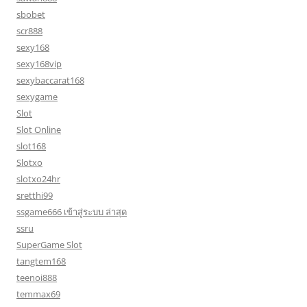
sbobet
scr888
sexy168
sexy168vip
sexybaccarat168
sexygame
Slot
Slot Online
slot168
Slotxo
slotxo24hr
sretthi99
ssgame666 เข้าสู่ระบบ ล่าสุด
ssru
SuperGame Slot
tangtem168
teenoi888
temmax69