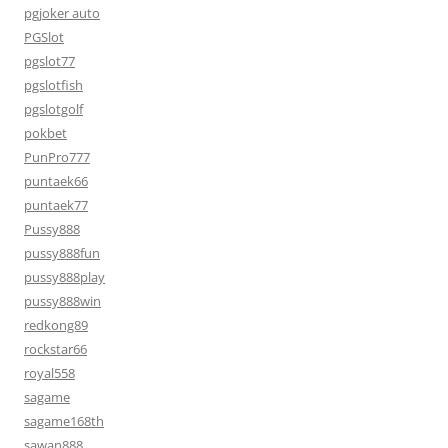
pgjoker auto
PGSlot
pgslot77
pgslotfish
pgslotgolf
pokbet
PunPro777
puntaek66
puntaek77
Pussy888
pussy888fun
pussy888play
pussy888win
redkong89
rockstar66
royal558
sagame
sagame168th
sawan888