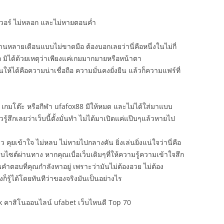
ม่เวอร์ ไม่หลอก และไม่หายตอนค่ำ
ลายเดือนแบบไม่ขาดมือ ต้องบอกเลยว่านี่คือหนึ่งในไม่กี่
 มิได้ด้วยเหตุว่าเพียงแค่เกมมากมายหรือหน้าตา
ันให้ได้คือความน่าเชื่อถือ ความมั่นคงยั่งยืน แล้วก็ความแฟร์ที่
 เกมโต๊ะ หรือกีฬา ufafox88 มีให้หมด และไม่ได้ใส่มาแบบ
้สึกเลยว่าเว็บนี้ตั้งมั่นทำ ไม่ได้มาเปิดแค่แป๊บๆแล้วหายไป
คุยเข้าใจ ไม่หลบ ไม่หายไปกลางคัน ยิ่งเล่นยิ่งแน่ใจว่านี่คือ
็บไซต์ผ่านทาง หากคุณเบื่อเว็บเดิมๆที่ให้ความรู้ความเข้าใจสึก
ตอบที่คุณกำลังหาอยู่ เพราะว่ามันไม่ต้องอวย ไม่ต้อง
รู้ได้โดยทันทีว่าของจริงมันเป็นอย่างไร
k คาสิโนออนไลน์ ufabet เว็บไหนดี Top 70