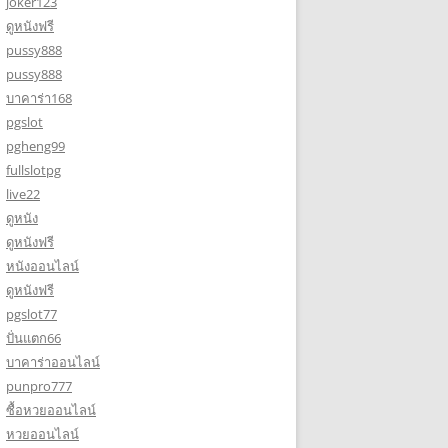
joker123
ดูหนังฟรี
pussy888
pussy888
บาคาร่า168
pgslot
pgheng99
fullslotpg
live22
ดูหนัง
ดูหนังฟรี
หนังออนไลน์
ดูหนังฟรี
pgslot77
ปั่นแตก66
บาคาร่าออนไลน์
punpro777
ซื้อหวยออนไลน์
หวยออนไลน์