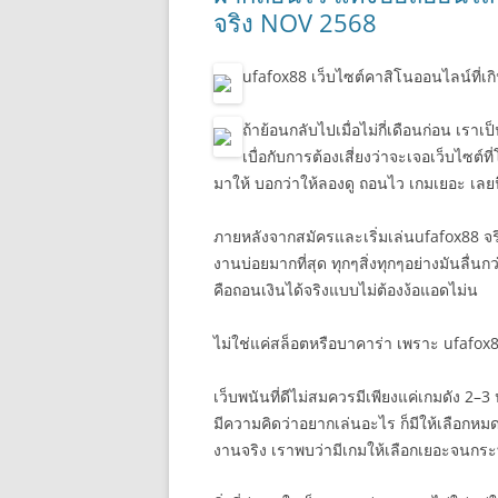
จริง NOV 2568
ufafox88 เว็บไซต์คาสิโนออนไลน์ที่เกินค
ถ้าย้อนกลับไปเมื่อไม่กี่เดือนก่อน เรา
เบื่อกับการต้องเสี่ยงว่าจะเจอเว็บไซต์ที
มาให้ บอกว่าให้ลองดู ถอนไว เกมเยอะ เลยน
ภายหลังจากสมัครและเริ่มเล่นufafox88 จริง
งานบ่อยมากที่สุด ทุกๆสิ่งทุกๆอย่างมันลื่นกว
คือถอนเงินได้จริงแบบไม่ต้องง้อแอดไม่น
ไม่ใช่แค่สล็อตหรือบาคาร่า เพราะ ufafox8
เว็บพนันที่ดีไม่สมควรมีเพียงแค่เกมดัง 2–
มีความคิดว่าอยากเล่นอะไร ก็มีให้เลือกหมด
งานจริง เราพบว่ามีเกมให้เลือกเยอะจนกระท