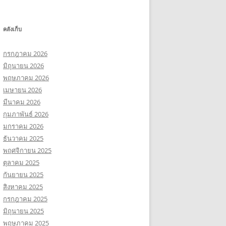
คลังเก็บ
กรกฎาคม 2026
มิถุนายน 2026
พฤษภาคม 2026
เมษายน 2026
มีนาคม 2026
กุมภาพันธ์ 2026
มกราคม 2026
ธันวาคม 2025
พฤศจิกายน 2025
ตุลาคม 2025
กันยายน 2025
สิงหาคม 2025
กรกฎาคม 2025
มิถุนายน 2025
พฤษภาคม 2025