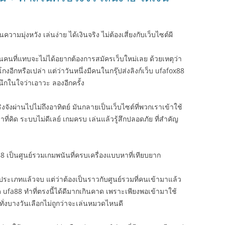
วามมุ่งหวัง เล่นง่าย ได้เงินจริง ไม่ต้องเสี่ยงกับเว็บไซต์ผี
เป็นคนที่แทบจะไม่ได้อยากต้องการสมัครเว็บใหม่เลย ด้วยเหตุว่า
่โกงอีกหรือเปล่า แต่ว่าวันหนึ่งมีคนในกรุ๊ปส่งลิงก์เว็บ ufafox88
ึกในใจว่าเอาวะ ลองอีกครั้ง
จังผ่านไปไม่ถึงอาทิตย์ มันกลายเป็นเว็บไซต์ที่พวกเราเข้าใช้
่าที่คิด ระบบไม่ดีเลย์ เกมครบ เล่นแล้วรู้สึกปลอดภัย ที่สำคัญ
8 เป็นศูนย์รวมเกมพนันที่ครบเครื่องแบบหาที่เทียบยาก
3 ประเภทแล้วจบ แต่ว่าต้องเป็นราวกับศูนย์รวมที่คนเข้ามาแล้ว
 ufa88 ทำที่ตรงนี้ได้ดีมากเกินคาด เพราะเพียงพอเข้ามาใช้
ั่งบางวันเลือกไม่ถูกว่าจะเล่นหมวดไหนดี