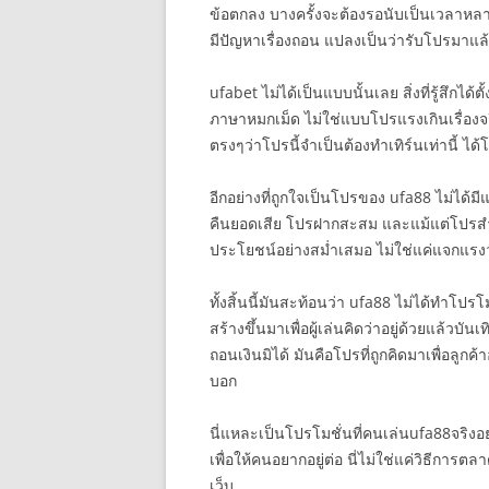
ข้อตกลง บางครั้งจะต้องรอนับเป็นเวลาหลา
มีปัญหาเรื่องถอน แปลงเป็นว่ารับโปรมาแล
ufabet ไม่ได้เป็นแบบนั้นเลย สิ่งที่รู้สึกได้
ภาษาหมกเม็ด ไม่ใช่แบบโปรแรงเกินเรื่องจริ
ตรงๆว่าโปรนี้จำเป็นต้องทำเทิร์นเท่านี้ ได้โ
อีกอย่างที่ถูกใจเป็นโปรของ ufa88 ไม่ได้ม
คืนยอดเสีย โปรฝากสะสม และแม้แต่โปรสำหรั
ประโยชน์อย่างสม่ำเสมอ ไม่ใช่แค่แจกแรง
ทั้งสิ้นนี้มันสะท้อนว่า ufa88 ไม่ได้ทำโปรโ
สร้างขึ้นมาเพื่อผู้เล่นคิดว่าอยู่ด้วยแล้วบ
ถอนเงินมิได้ มันคือโปรที่ถูกคิดมาเพื่อลูกค้
บอก
นี่แหละเป็นโปรโมชั่นที่คนเล่นufa88จริงอย
เพื่อให้คนอยากอยู่ต่อ นี่ไม่ใช่แค่วิธีการ
เว็บ