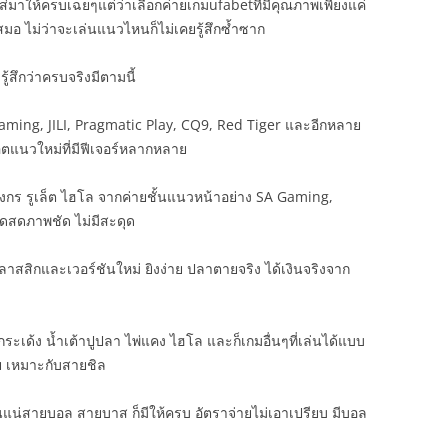
ใส่มาให้ครบเฉยๆแต่ว่าเลือกค่ายเกมufabetที่มีคุณภาพเพียงแค่
เสมอ ไม่ว่าจะเล่นแนวไหนก็ไม่เคยรู้สึกซ้ำซาก
ู้สึกว่าครบจริงมีตามนี้
Gaming, JILI, Pragmatic Play, CQ9, Red Tiger และอีกหลาย
็อตแนวใหม่ที่มีฟีเจอร์หลากหลาย
งกร รูเล็ต ไฮโล จากค่ายชั้นแนวหน้าอย่าง SA Gaming,
อดสดภาพชัด ไม่มีสะดุด
ลาสสิกและเวอร์ชันใหม่ ยิงง่าย ปลาตายจริง ได้เงินจริงจาก
กกระเด้ง น้ำเต้าปูปลา ไพ่แคง ไฮโล และก็เกมอื่นๆที่เล่นได้แบบ
ลย เหมาะกับสายชิล
กันแน่สายบอล สายบาส ก็มีให้ครบ อัตราจ่ายไม่เอาเปรียบ มีบอล