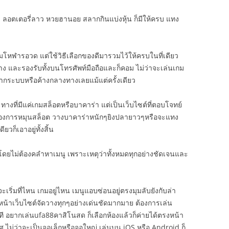
ลอตเตอรี่ลาว หวยฮานอย สลากกินแบ่งหุ้น ก็มีให้ครบ แทง
ญ่มโหฬารอวด แต่ใช้วิธีเลือกของดีมารวมไว้ให้ครบในที่เดียว
่ค้าง และรองรับทั้งบนโทรศัพท์มือถือและก็คอม ไม่ว่าจะเล่นเกม
กระบบหรือค้างกลางทางเลยแม้แต่ครั้งเดียว
ทางที่มีแค่เกมสล็อตหรือบาคาร่า แต่เป็นเว็บไซต์ที่ตอบโจทย์
ต้องการหมุนสล็อต วางบาคาร่าหนักๆยิงปลายาวๆหรือจะแทง
วก็เอาอยู่ทั้งสิ้น
ดยไม่ต้องคลำหาเมนู เพราะเหตุว่าทั้งหมดทุกอย่างชัดเจนและ
ะเริ่มที่ไหน เกมอยู่ไหน เมนูแอบซ่อนอยู่ตรงมุมลับยังกับล่า
ย หน้าเว็บไซต์จัดวางทุกๆอย่างเด่นชัดมากมาย ต้องการเล่น
นที อยากเล่นufa88คาสิโนสด ก็เลือกห้องแล้วก็ค่ายได้ตรงหน้า
ิศ ไม่ว่าจะเป็นจอเล็กหรือจอใหญ่ เล่นบน iOS หรือ Android ก็