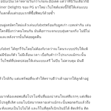
นับเป็นเวลาหลายวันกว่าเกมจะอัปเดต แต่ว่าที่นี่วันเดียวก็มี
iner Delights ของ PG มาใหม่ เว็บไซต์แห่งนี้ก็มีให้เล่นแบบ
แตกตั้งแต่รอบแรกที่ซื้อฟีพบร์ด้วยซ้ำ
พื่อนฝูงสมัครใหม่แล้วเล่นufabetพร้อมกับยูสเก่า เบทเท่ากัน เล่น
่มีใครดียิ่งกว่าคนไหนกัน มันคือการแจกแบบสุ่มตามจริง ไม่มีไม่
กและหลังจากนั้นก็ค่อยดูดคืน
บ ufabet ได้ทุกวี่วันโดยไม่ต้องกังวลว่าจะโดนระบบปรับให้แพ้
ม่มีข้อแก้ตัว ไม่มีเลื่อนเวลา เบื่อกับคำว่าโปรแรงแม้กระนั้น
าเว็บไซต์ที่ปลดปล่อยให้เล่นแบบเสรี ไม่บีบ ไม่ควบคุม มันดี
้วใกล้กับ แต่แฟร์พอที่จะทำให้ทราบดีว่าเค้าอยากให้ลูกค้าอยู่
มากต้องเคยพบคือโปรโมชั่นที่มองน่าสนใจแค่ทีแรกๆ แต่เพียง
โปรดูดีเลิศ แถมโบนัสมากหลายเท่าแม้กระนั้นพอกดรับแล้วถึง
ั่งแทบเป็นไปไม่ได้ และก็ในที่สุดก็เบิกเงินมิได้ ติดเทิร์น ติด