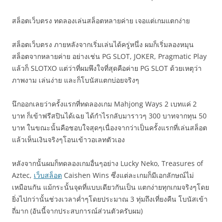
สล็อตเว็บตรง ทดลองเล่นสล็อตหลายค่าย เจอแต่เกมแตกง่าย
สล็อตเว็บตรง ภายหลังจากเริ่มเล่นได้ครู่หนึ่ง ผมก็เริ่มลองหมุน
สล็อตจากหลายค่าย อย่างเช่น PG SLOT, JOKER, Pragmatic Play
แล้วก็ SLOTXO แต่ว่าที่ผมพึงใจที่สุดคือค่าย PG SLOT ด้วยเหตุว่า
ภาพงาม เล่นง่าย และก็โบนัสแตกบ่อยจริงๆ
นึกออกเลยว่าครั้งแรกที่ทดลองเกม Mahjong Ways 2 เบทแค่ 2
บาท ก็เข้าฟรีสปินได้เฉย ได้กำไรกลับมาราวๆ 300 บาทจากทุน 50
บาท ในขณะนั้นคือชอบใจสุดๆเนื่องจากว่าเป็นครั้งแรกที่เล่นสล็อต
แล้วเห็นเงินจริงๆโอนเข้าวอเลทตัวเอง
หลังจากนั้นผมก็ทดลองเกมอื่นๆอย่าง Lucky Neko, Treasures of
Aztec,
เว็บสล็อต
Caishen Wins ซึ่งแต่ละเกมก็มีเอกลักษณ์ไม่
เหมือนกัน แม้กระนั้นจุดที่แบบเดียวกันเป็น แตกง่ายทุกเกมจริงๆโดย
ยิ่งไปกว่านั้นช่วงเวลาค่ำๆโดยประมาณ 3 ทุ่มถึงเที่ยงคืน โบนัสเข้า
ถี่มาก (อันนี้จากประสบการณ์ส่วนตัวครับผม)