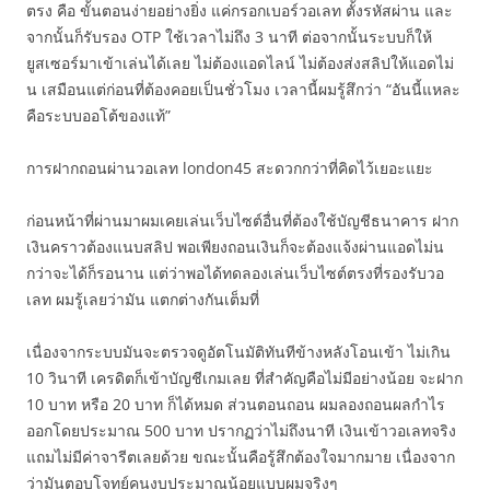
ตรง คือ ขั้นตอนง่ายอย่างยิ่ง แค่กรอกเบอร์วอเลท ตั้งรหัสผ่าน และ
จากนั้นก็รับรอง OTP ใช้เวลาไม่ถึง 3 นาที ต่อจากนั้นระบบก็ให้
ยูสเซอร์มาเข้าเล่นได้เลย ไม่ต้องแอดไลน์ ไม่ต้องส่งสลิปให้แอดไม่
น เสมือนแต่ก่อนที่ต้องคอยเป็นชั่วโมง เวลานี้ผมรู้สึกว่า “อันนี้แหละ
คือระบบออโต้ของแท้”
การฝากถอนผ่านวอเลท london45 สะดวกกว่าที่คิดไว้เยอะแยะ
ก่อนหน้าที่ผ่านมาผมเคยเล่นเว็บไซต์อื่นที่ต้องใช้บัญชีธนาคาร ฝาก
เงินคราวต้องแนบสลิป พอเพียงถอนเงินก็จะต้องแจ้งผ่านแอดไม่น
กว่าจะได้ก็รอนาน แต่ว่าพอได้ทดลองเล่นเว็บไซต์ตรงที่รองรับวอ
เลท ผมรู้เลยว่ามัน แตกต่างกันเต็มที่
เนื่องจากระบบมันจะตรวจดูอัตโนมัติทันทีข้างหลังโอนเข้า ไม่เกิน
10 วินาที เครดิตก็เข้าบัญชีเกมเลย ที่สำคัญคือไม่มีอย่างน้อย จะฝาก
10 บาท หรือ 20 บาท ก็ได้หมด ส่วนตอนถอน ผมลองถอนผลกำไร
ออกโดยประมาณ 500 บาท ปรากฏว่าไม่ถึงนาที เงินเข้าวอเลทจริง
แถมไม่มีค่าจารีตเลยด้วย ขณะนั้นคือรู้สึกต้องใจมากมาย เนื่องจาก
ว่ามันตอบโจทย์คนงบประมาณน้อยแบบผมจริงๆ