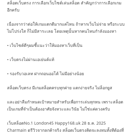
สล็อตเว็บตรง การเลือกเว็บไซต์เล่นสล็อต สำคัญกว่าการเลือกเกม
อีกครับ
เนื่องจากว่าต่อให้เกมแตกดีมากแค่ไหน ถ้าหากเว็บไม่จ่าย หรือระบบ
ไม่โปร่งใส ก็ไม่มีสาระเลย โดยเหตุนั้นหากคนไหนกำลังมองหา
• เว็บไซต์ดีๆผมชี้แนะว่าให้มองหาเว็บที่เป็น
• เว็บตรงไม่ผ่านเอเย่นต์แท้
• รองรับวอเลท ฝากถอนออโต้ ไม่มีอย่างน้อย
สล็อตเว็บตรง มีเกมสล็อตครบทุกค่าย แตกง่ายจริง ไม่ล็อกยูส
และอย่าลืมกำหนดเป้าหมายสำหรับเพื่อการเล่นทุกหน เพราะสล็อต
เป็นเกมที่จำเป็นต้องอาศัยจังหวะและวินัย ไม่ใช่แค่ดวงครับ
เว็บสล็อตNo.1 London45 Happy168.uk 28 ธ.ค. 2025
Charmain ดูรีวิวจากลูกค้าจริง สล็อตเว็บตรงคิดจะลงทุนทั้งทีต้องที่