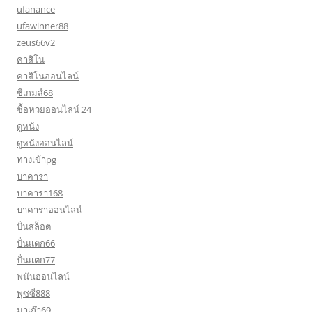
ufanance
ufawinner88
zeus66v2
คาสิโน
คาสิโนออนไลน์
ซีเกมส์68
ซื้อหวยออนไลน์ 24
ดูหนัง
ดูหนังออนไลน์
ทางเข้าpg
บาคาร่า
บาคาร่า168
บาคาร่าออนไลน์
ปั่นสล็อต
ปั่นแตก66
ปั่นแตก77
พนันออนไลน์
พุซซี่888
มาเก๊า69