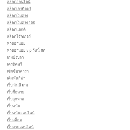
สล็อตออนไลน์
สล็อตเครดิตฟรี
สล็อตเว็บตรง
สล็อตเว็บตรง 168
สล็อตแตกดี
สล็อตโจ๊กเกอร์
หวยฮานอย
หวยฮานอย vip วันนี้ สด
เกมยิงปลา
เครดิตฟรี
เซ็กซี่บาคาร่า
เดิมพันกีฬา
เว็บ มันนี่ เกม
เว็บซื้อหวย
เว็บถูกหวย
เว็บพนัน
เว็บพนันออนไลน์
เว็บสล็อต
เว็บหวยออนไลน์