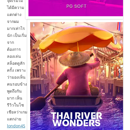
จุดเริ่มไม่
ได้มีความ
แตกต่าง
จากผม
มากเท่าไร
นัก เป็นเริ่ม
จาก
ต้องการ
ลองเล่น
สล็อตดูสัก
ครั้ง เพราะ
ว่ามองเห็น
คนรอบข้าง
พูดถึงกัน
มาก เห็น
รีวิวในโซ
เชียลว่าเกม
แตกง่าย
london45