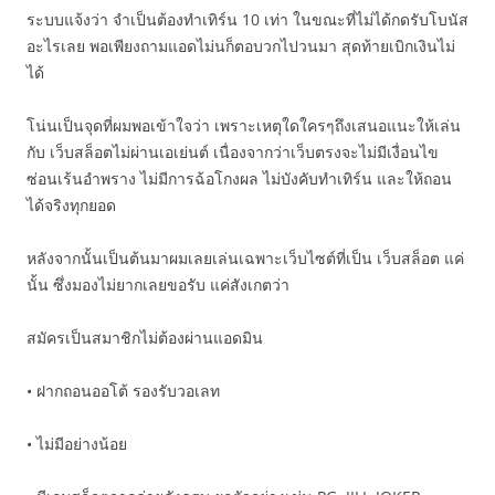
ระบบแจ้งว่า จำเป็นต้องทำเทิร์น 10 เท่า ในขณะที่ไม่ได้กดรับโบนัส
อะไรเลย พอเพียงถามแอดไม่นก็ตอบวกไปวนมา สุดท้ายเบิกเงินไม่
ได้
โน่นเป็นจุดที่ผมพอเข้าใจว่า เพราะเหตุใดใครๆถึงเสนอแนะให้เล่น
กับ เว็บสล็อตไม่ผ่านเอเย่นต์ เนื่องจากว่าเว็บตรงจะไม่มีเงื่อนไข
ซ่อนเร้นอำพราง ไม่มีการฉ้อโกงผล ไม่บังคับทำเทิร์น และให้ถอน
ได้จริงทุกยอด
หลังจากนั้นเป็นต้นมาผมเลยเล่นเฉพาะเว็บไซต์ที่เป็น เว็บสล็อต แค่
นั้น ซึ่งมองไม่ยากเลยขอรับ แค่สังเกตว่า
สมัครเป็นสมาชิกไม่ต้องผ่านแอดมิน
• ฝากถอนออโต้ รองรับวอเลท
• ไม่มีอย่างน้อย