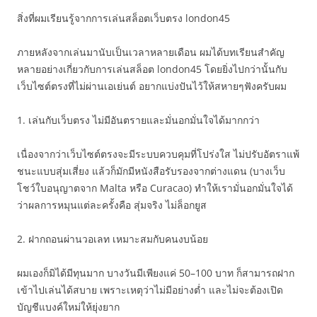
สิ่งที่ผมเรียนรู้จากการเล่นสล็อตเว็บตรง london45
ภายหลังจากเล่นมานับเป็นเวลาหลายเดือน ผมได้บทเรียนสำคัญ
หลายอย่างเกี่ยวกับการเล่นสล็อต london45 โดยยิ่งไปกว่านั้นกับ
เว็บไซต์ตรงที่ไม่ผ่านเอเย่นต์ อยากแบ่งปันไว้ให้สหายๆฟังครับผม
1. เล่นกับเว็บตรง ไม่มีอันตรายและมั่นอกมั่นใจได้มากกว่า
เนื่องจากว่าเว็บไซต์ตรงจะมีระบบควบคุมที่โปร่งใส ไม่ปรับอัตราแพ้
ชนะแบบสุ่มเสี่ยง แล้วก็มักมีหนังสือรับรองจากต่างแดน (บางเว็บ
โชว์ใบอนุญาตจาก Malta หรือ Curacao) ทำให้เรามั่นอกมั่นใจได้
ว่าผลการหมุนแต่ละครั้งคือ สุ่มจริง ไม่ล็อกยูส
2. ฝากถอนผ่านวอเลท เหมาะสมกับคนงบน้อย
ผมเองก็มิได้มีทุนมาก บางวันมีเพียงแค่ 50–100 บาท ก็สามารถฝาก
เข้าไปเล่นได้สบาย เพราะเหตุว่าไม่มีอย่างต่ำ และไม่จะต้องเปิด
บัญชีแบงค์ใหม่ให้ยุ่งยาก