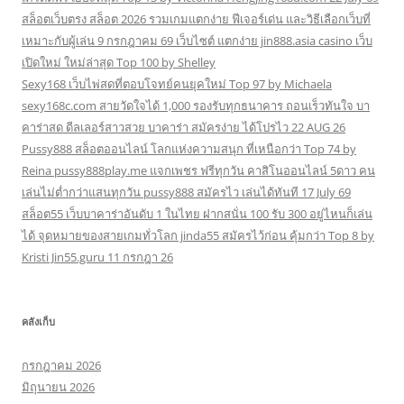
สล็อตเว็บตรง สล็อต 2026 รวมเกมแตกง่าย ฟีเจอร์เด่น และวิธีเลือกเว็บที่
เหมาะกับผู้เล่น 9 กรกฎาคม 69 เว็บไซต์ แตกง่าย jin888.asia casino เว็บ
เปิดใหม่ ใหม่ล่าสุด Top 100 by Shelley
Sexy168 เว็บไพ่สดที่ตอบโจทย์คนยุคใหม่ Top 97 by Michaela
sexy168c.com สายวัดใจได้ 1,000 รองรับทุกธนาคาร ถอนเร็วทันใจ บา
คาร่าสด ดีลเลอร์สาวสวย บาคาร่า สมัครง่าย ได้โปรไว 22 AUG 26
Pussy888 สล็อตออนไลน์ โลกแห่งความสนุก ที่เหนือกว่า Top 74 by
Reina pussy888play.me แจกเพชร ฟรีทุกวัน คาสิโนออนไลน์ 5ดาว คน
เล่นไม่ต่ำกว่าแสนทุกวัน pussy888 สมัครไว เล่นได้ทันที 17 July 69
สล็อต55 เว็บบาคาร่าอันดับ 1 ในไทย ฝากสนั่น 100 รับ 300 อยู่ไหนก็เล่น
ได้ จุดหมายของสายเกมทั่วโลก jinda55 สมัครไว้ก่อน คุ้มกว่า Top 8 by
Kristi Jin55.guru 11 กรกฎา 26
คลังเก็บ
กรกฎาคม 2026
มิถุนายน 2026