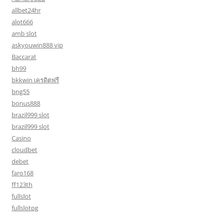
allbet24hr
alot666
amb slot
askyouwin888 vip
Baccarat
bh99
bkkwin เครดิตฟรี
bng55
bonus888
brazil999 slot
brazil999 slot
Casino
cloudbet
debet
faro168
ff123th
fullslot
fullslotpg