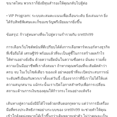
ขนาดไหน พวกเราก็ยังมีทุนสำรองให้คุณกลับไปสู้ต่อ
• VIP Program: ระบบสะสมคะแนนเพื่อเลื่อนระดับ ยิ่งเล่นมาก ยิ่ง
ได้รับสิทธิพิเศษและก็ของขวัญพรีเมียมมากยิ่งขึ้น
ข้อสรุป: ก้าวสู่หนทางที่จะไปสู่ความร่ำรวยกับ sretthi99
การเลือกเว็บไซต์พนันที่ดีเปรียบได้ดั่งการเลือกพาร์ทเนอร์ทางธุรกิจ
ที่เชื่อถือได้ เศรษฐี99 พร้อมแล้วที่จะเป็นคู่ซี้ในการสร้างผลกำไร
ให้ท่านอย่างยั่งยืน ด้วยความยึดมั่นในความซื่อตรง มั่นคง รวมทั้ง
ความเป็นมืออาชีพที่เราสั่งสมมา ถ้าหากคุณพร้อมที่จะสัมผัสคำว่า
ครบ จบ ในเว็บไซต์เดียว ของแท้ อย่าคอยช้าที่จะเปิดประสบการณ์
ระดับพรีเมียมกับพวกเราตั้งแต่วันนี้ เนื่องจากว่าที่นี่เราไม่ได้ให้แค่
ความสนุกสนาน แม้กระนั้นเราเปิดโอกาสสำหรับเพื่อการเปลี่ยน
สถานะด้านการเงินของคุณให้ก้าวกระโจนอย่างแท้จริง
เส้นทางสู่ความมั่งมีมิได้โรยด้วยกลีบดอกกุหลาบ แต่ว่าการมีเครื่อง
มือที่ทรงประสิทธิภาพอย่างระบบของ sretthi99 จะช่วยทำให้คุณ
เข้าใกล้จุดมุ่งหมายได้เร็วขึ้นกว่าเดิมหลายเท่าตัว ไม่ว่าคุณจะเป็น