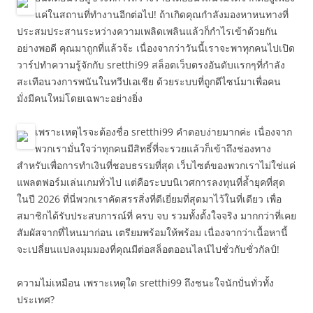
แค่ในสถานที่ทำงานอีกต่อไป! ถ้าเกิดคุณกำลังมองหาหนทางที่
ประสมประสานระหว่างความเพลิดเพลินแล้วก็กำไรเข้าด้วยกัน
อย่างพอดี คุณมาถูกที่แล้วจ้ะ เนื่องจากว่าวันนี้เราจะพาทุกคนไปเปิด
วาร์ปทำความรู้จักกับ sretthi99 สล็อตเว็บตรงอันดับแรกๆที่กำลัง
สะเทือนวงการพนันในทวีปเอเชีย ด้วยระบบที่ถูกดีไซน์มาเพื่อคน
มั่งมีคนใหม่โดยเฉพาะอย่างยิ่ง
เพราะเหตุไรจะต้องชื่อ sretthi99 คำตอบง่ายมากค่ะ เนื่องจาก
พวกเรามั่นใจว่าทุกคนมีสิทธิ์ที่จะรวยแล้วก็เข้าถึงช่องทาง
สำหรับเพื่อการทำเงินที่ชอบธรรมที่สุด เว็บไซต์ของพวกเราไม่ใช่แค่
แพลตฟอร์มเล่นเกมทั่วไป แต่คือระบบนิเวศการลงทุนที่ล้ำยุคที่สุด
ในปี 2026 ที่นี่พวกเราคัดสรรสิ่งที่ดีเยี่ยมที่สุดมาไว้ในที่เดียว เพื่อ
สมาชิกได้รับประสบการณ์ที่ ครบ จบ รวมทั้งตั้งใจจริง มากกว่าที่เคย
สัมผัสจากที่ไหนมาก่อน เตรียมพร้อมให้พร้อม เนื่องจากว่าเนื้อหานี้
จะเปลี่ยนแปลงมุมมองที่คุณมีต่อสล็อตออนไลน์ไปชั่วกับชั่วกัลป์!
ความไม่เหมือน เพราะเหตุใด sretthi99 ถึงชนะใจนักปั่นทั่วทั้ง
ประเทศ?