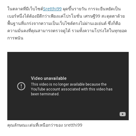
ในตลาดที่มีเว็บไซต์
Sretthi99
ผุดขึ้นรายวัน การจะยืนหยัดเป็น
เบอร์หนึ่งได้ต้องมีดีกว่าเพียงแค่โปรโมชั่น เศรษฐี99 สะดุดตาด้วย
พื้นฐานที่แกร่งจากความเป็นเว็บไซต์ตรงไม่ผ่านเอเย่นต์ ซึ่งก็คือ
ความมั่นคงที่คุณสามารถตรวจดูได้ รวมทั้งความโปร่งใสในทุกยอด
การพนัน
คุณลักษณะเด่นที่เหนือกว่าของ sretthi99