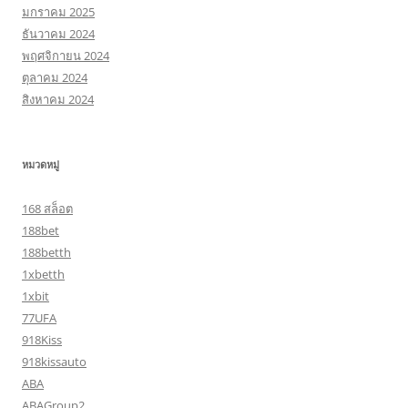
มกราคม 2025
ธันวาคม 2024
พฤศจิกายน 2024
ตุลาคม 2024
สิงหาคม 2024
หมวดหมู่
168 สล็อต
188bet
188betth
1xbetth
1xbit
77UFA
918Kiss
918kissauto
ABA
ABAGroup2