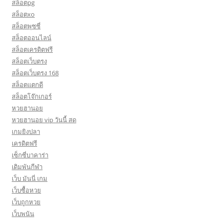
สล็อตpg
สล็อตxo
สล็อตพุซซี่
สล็อตออนไลน์
สล็อตเครดิตฟรี
สล็อตเว็บตรง
สล็อตเว็บตรง 168
สล็อตแตกดี
สล็อตโจ๊กเกอร์
หวยฮานอย
หวยฮานอย vip วันนี้ สด
เกมยิงปลา
เครดิตฟรี
เซ็กซี่บาคาร่า
เดิมพันกีฬา
เว็บ มันนี่ เกม
เว็บซื้อหวย
เว็บถูกหวย
เว็บพนัน