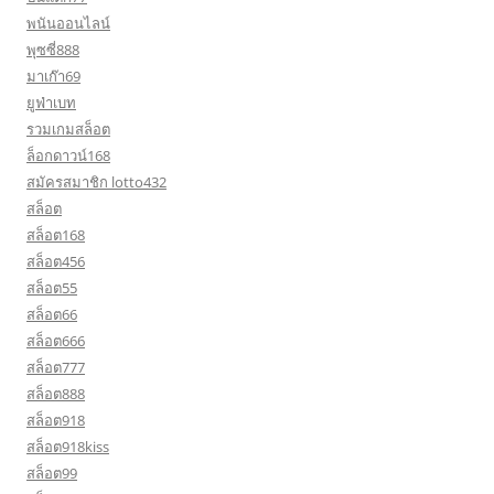
พนันออนไลน์
พุซซี่888
มาเก๊า69
ยูฟ่าเบท
รวมเกมสล็อต
ล็อกดาวน์168
สมัครสมาชิก lotto432
สล็อต
สล็อต168
สล็อต456
สล็อต55
สล็อต66
สล็อต666
สล็อต777
สล็อต888
สล็อต918
สล็อต918kiss
สล็อต99