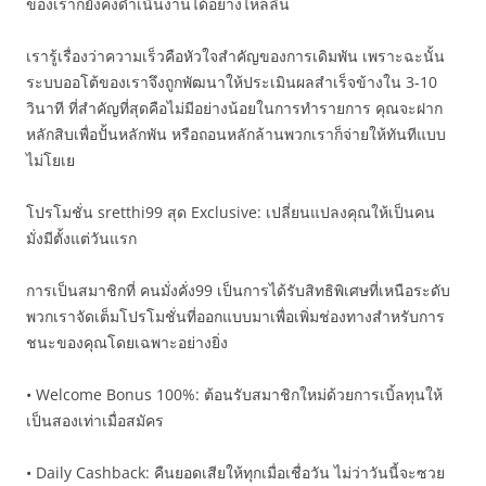
ของเราก็ยังคงดำเนินงานได้อย่างไหลลื่น
เรารู้เรื่องว่าความเร็วคือหัวใจสำคัญของการเดิมพัน เพราะฉะนั้น
ระบบออโต้ของเราจึงถูกพัฒนาให้ประเมินผลสำเร็จข้างใน 3-10
วินาที ที่สำคัญที่สุดคือไม่มีอย่างน้อยในการทำรายการ คุณจะฝาก
หลักสิบเพื่อปั้นหลักพัน หรือถอนหลักล้านพวกเราก็จ่ายให้ทันทีแบบ
ไม่โยเย
โปรโมชั่น sretthi99 สุด Exclusive: เปลี่ยนแปลงคุณให้เป็นคน
มั่งมีตั้งแต่วันแรก
การเป็นสมาชิกที่ คนมั่งคั่ง99 เป็นการได้รับสิทธิพิเศษที่เหนือระดับ
พวกเราจัดเต็มโปรโมชั่นที่ออกแบบมาเพื่อเพิ่มช่องทางสำหรับการ
ชนะของคุณโดยเฉพาะอย่างยิ่ง
• Welcome Bonus 100%: ต้อนรับสมาชิกใหม่ด้วยการเบิ้ลทุนให้
เป็นสองเท่าเมื่อสมัคร
• Daily Cashback: คืนยอดเสียให้ทุกเมื่อเชื่อวัน ไม่ว่าวันนี้จะซวย