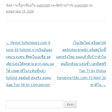
ข้อความนี้ถูกเขียนใน
sretthi99
และติดป้ายกำกับ
sretthi99
บน
พฤษภาคม 18, 2026
เมนู
←
Pgslot fullslotpg3.com 8
เว็บเปิดใหม่ สล็อต168
นำทาง
June 69 fullslot การเงินมั่นคง
websiteแจกหนัก สล็อตเว็บนี้
เรื่อง
เหมาะลงทุน ที่สุดในเอเชีย ยูส
แตกจริงไหม ลองแล้วถึงรู้ว่าทำไม
เดียวเล่นได้ทุกค่าย ฝาก-ถอน ออ
คนถึงกลับมาเล่นซ้ำ เครดิตฟรี
โต้ เกมคาสิโนระดับชั้นนำ
Top 71 by Eloisa
fullslot สุดมันส์ สมจริง ลงทุน
hengjing168c.com 10 MAY 26
น้อย Top 58 by Concepcion
คาสิโน
→
ค้นหา
สำหรับ: