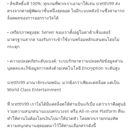
• ลิขสิทธิ์แท้ 100%: ทุกเกมที่พวกเราเอามาให้เล่น sretthi99 ส่ง
ตรงจากค่ายผู้พัฒนาชั้นหนึ่งสุดยอด ไม่มีระบบหลังบ้านซึ่งสามารถ
ล็อคผลของการออกรางวัลได้
• เสถียรภาพสูงสุด: Server ของเราตั้งอยู่ในดาต้าเซ็นเตอร์
มาตรฐานสากล รองรับการเข้าใช้งานพร้อมหลักแสนคนโดยไม่
กระตุก
• ความปลอดภัยระดับแบงค์: ระบบรักษาความปลอดภัยข้อมูลส่วน
บุคคลและก็ข้อมูลการคลังด้วยเทคโนโลยี Encryption ระดับสูง
sretthi99 อาณาจักรเกมพนัน: มากยิ่งกว่าเพียงแค่สล็อต แต่เป็น
World Class Entertainment
ที่ sretthi99 เราไม่ได้มีแค่สล็อตให้ท่านปั่นแก้เบื่อ แต่ว่าเราคือศูนย์
รวมความสนุกสนานแบบครบวงจร หรือ All-in-one Platform ที่จะ
ทำให้ท่านไม่ต้องโยกเงินไปมาให้ปวดหัว โดยพวกเรายกกองทัพ
ความสนุกสนานสุดยอดมาไว้ให้ท่านเลือกสรรดังนี้