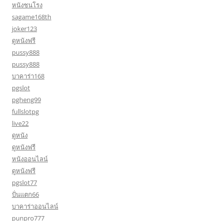
หนังชนโรง
sagame168th
joker123
ดูหนังฟรี
pussy888
pussy888
บาคาร่า168
pgslot
pgheng99
fullslotpg
live22
ดูหนัง
ดูหนังฟรี
หนังออนไลน์
ดูหนังฟรี
pgslot77
ปั่นแตก66
บาคาร่าออนไลน์
punpro777