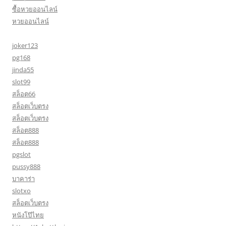
ซื้อหวยออนไลน์
หวยออนไลน์
joker123
pg168
jinda55
slot99
สล็อต66
สล็อตเว็บตรง
สล็อตเว็บตรง
สล็อต888
สล็อต888
pgslot
pussy888
บาคาร่า
slotxo
สล็อตเว็บตรง
หนังโป๊ไทย