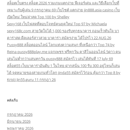
สล็อตเว็บตรง สล็อต 2026 รวมเกมแตกง่าย ฟีเจอร์เด่น และวิธีเลือกเว็บที่
เหมาะกับผู้เล่น 9 กรกฎาคม 69 เว็บไซต์ แตกง่าย jin888.asia casino เว็บ
เปิดใหม่ ใหม่ล่าสุด Top 100 by Shelley
Sexy168 เว็บไพ่สดที่ตอบโจทย์คนยุคใหม่ Top 97 by Michaela
sexy168c.com สายวัดใจได้ 1,000 รองรับทุกธนาคาร ถอนเร็วทันใจ บา
คาร่าสด ดีลเลอร์สาวสวย บาคาร่า สมัครง่าย ได้โปรไว 22 AUG 26
Pussy888 สล็อตออนไลน์ โลกแห่งความสนุก ที่เหนือกว่า Top 74 by
Reina pussy888play.me แจกเพชร ฟรีทุกวัน คาสิโนออนไลน์ 5ดาว คน
เล่นไม่ต่ำกว่าแสนทุกวัน pussy888 สมัครไว เล่นได้ทันที 17 July 69
สล็อต55 เว็บบาคาร่าอันดับ 1 ในไทย ฝากสนั่น 100 รับ 300 อยู่ไหนก็เล่น
ได้ จุดหมายของสายเกมทั่วโลก jinda55 สมัครไว้ก่อน คุ้มกว่า Top 8 by
Kristi Jin55.guru 11 กรกฎา 26
คลังเก็บ
กรกฎาคม 2026
มิถุนายน 2026
พฤษภาคม 2026