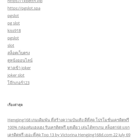
https://1xbetth.vip
https://pgslot.spa
pgslot
pg slot
kiss918
pgslot
slot
สล็อตเว็บตรง
ดูหนังออนไลน์
ทางเข้า joker
joker slot
โจ๊กเกอร์123
เรื่องล่าสุด
Hengjing168 เกมเดิมพัน ที่สร้างความบันเทิง ดีที่สุด โปรโมชั่นเครดิตฟรี
100% กล่องสุ่มเฮงเฮง รับเครดิตฟรี ยูสเดียว เล่นได้ทุกเกม สล็อต168 แจก
เครดิตฟรี เยอะที่สุด Top 13 by Victorina Hengjing168d.com 22 July 69