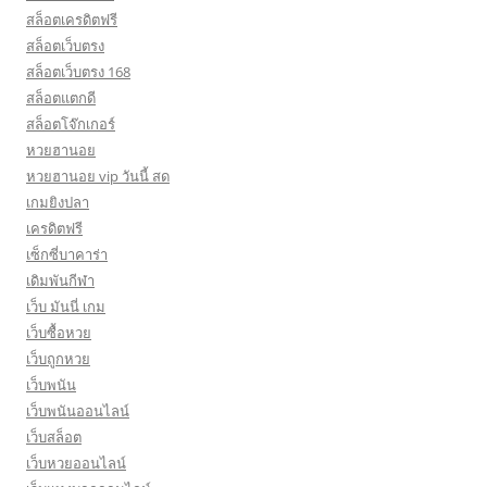
สล็อตเครดิตฟรี
สล็อตเว็บตรง
สล็อตเว็บตรง 168
สล็อตแตกดี
สล็อตโจ๊กเกอร์
หวยฮานอย
หวยฮานอย vip วันนี้ สด
เกมยิงปลา
เครดิตฟรี
เซ็กซี่บาคาร่า
เดิมพันกีฬา
เว็บ มันนี่ เกม
เว็บซื้อหวย
เว็บถูกหวย
เว็บพนัน
เว็บพนันออนไลน์
เว็บสล็อต
เว็บหวยออนไลน์