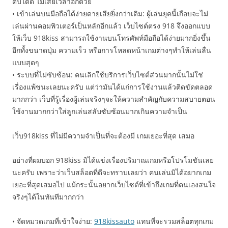
ดิบได้ดี ไม่เสียเวลาอีกด้วย
• เข้าเล่นบนมือถือได้ง่ายดายเสียยิ่งกว่าเดิม: ผู้เล่นยุคนี้เกือบจะไม่
เล่นผ่านคอมพิวเตอร์เป็นหลักอีกแล้ว เว็บไซต์ตรง 918 จึงออกแบบ
ให้เว็บ 918kiss สามารถใช้งานบนโทรศัพท์มือถือได้ง่ายมากยิ่งขึ้น
อีกทั้งขนาดปุ่ม ความเร็ว หรือการโหลดหน้าเกมต่างๆทำให้เล่นลื่น
แบบสุดๆ
• ระบบที่ไม่ซับซ้อน: คนเลิกใช้บริการเว็บไซต์ส่วนมากนั้นไม่ใช่
เรื่องแพ้ชนะเลยนะครับ แต่ว่ามันได้แก่การใช้งานแล้วติดขัดตลอด
มากกว่า เว็บที่รู้เรื่องผู้เล่นจริงๆจะให้ความสำคัญกับความสบายตอน
ใช้งานมากกว่าใส่ลูกเล่นสลับซับซ้อนมากเกินความจำเป็น
เว็บ918kiss ที่ไม่มีความจำเป็นที่จะต้องมี เกมเยอะที่สุด เสมอ
อย่างที่ผมบอก 918kiss มิได้แข่งเรื่องปริมาณเกมหรือโปรโมชันเลย
นะครับ เพราะว่าเว็บสล็อตที่ดีจะทราบเลยว่า คนเล่นมิได้อยากเกม
เยอะที่สุดเสมอไป แม้กระนั้นอยากเว็บไซต์ที่เข้าถึงเกมที่ตนเองสนใจ
จริงๆได้ในทันทีมากกว่า
• จัดหมวดเกมที่เข้าใจง่าย:
918kissauto
แทนที่จะรวมสล็อตทุกเกม