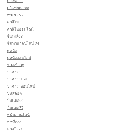
ufanance
ufawinner88
zeus66v2
คาสิโน
คาสิโนออนไลน์
ซีเกมส์68
ซื้อหวยออนไลน์ 24
ดูหนัง
ดูหนังออนไลน์
ทางเข้าpg
บาคาร่า
บาคาร่า168
บาคาร่าออนไลน์
ปั่นสล็อต
ปั่นแตก66
ปั่นแตก77
พนันออนไลน์
พุซซี่888
มาเก๊า69