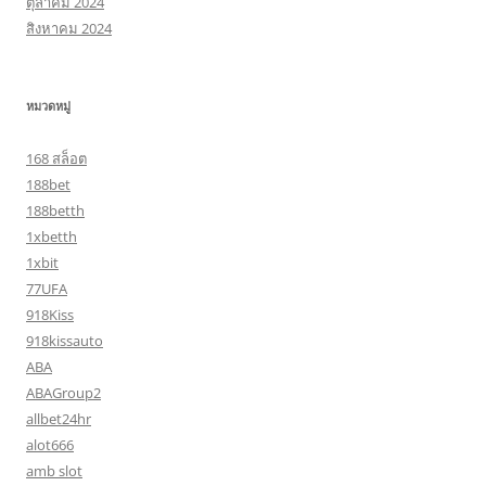
ตุลาคม 2024
สิงหาคม 2024
หมวดหมู่
168 สล็อต
188bet
188betth
1xbetth
1xbit
77UFA
918Kiss
918kissauto
ABA
ABAGroup2
allbet24hr
alot666
amb slot