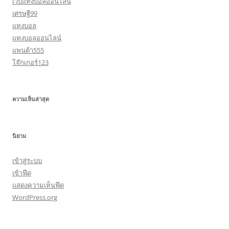
เว็บแทงบอลออนไลน์
เศรษฐี99
แทงบอล
แทงบอลออนไลน์
แพนด้า555
โจ๊กเกอร์123
ความเห็นล่าสุด
นิยาม
เข้าสู่ระบบ
เข้าฟีด
แสดงความเห็นฟีด
WordPress.org