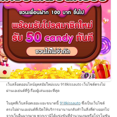
เว็บสล็อตออนไลน์ยุคสมัยใหม่แบบ 918kissauto เว็บไซต์ตรงไม่
ผ่านเอเย่นต์ที่รู้เรื่องผู้เล่นเยอะที่สุด
ในยุคที่เว็บสล็อตเยอะแยะขนาดนี้
918kissauto
ซึ่งเป็นเว็บไซต์
ตรงไม่ผ่านเอเย่นต์ที่เปิดให้บริการมานานกลับทำในสิ่งที่ต่างออกไป
จากเว็บอื่นมากมาย พวกเรามิได้แข่งขันที่จำนวนเกมหรือโปรโมชัน