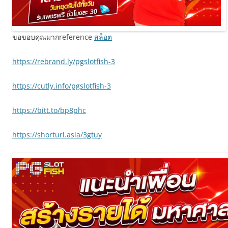
ขอขอบคุณมากreference
สล็อต
https://rebrand.ly/pgslotfish-3
https://cutly.info/pgslotfish-3
https://bitt.to/bp8phc
https://shorturl.asia/3gtuy