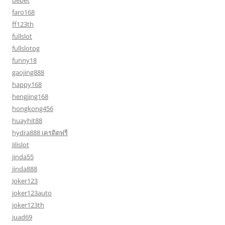
debet
faro168
ff123th
fullslot
fullslotpg
funny18
gaojing888
happy168
hengjing168
hongkong456
huayhit88
hydra888 เครดิตฟรี
Jilislot
jinda55
jinda888
Joker123
joker123auto
joker123th
juad69