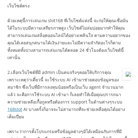
เว็บไซต์ตรง
ด้วยเหตุนี้การเล่นเกม slot168 ที่เว็บไซต์แห่งนี้ จะก่อให้คุณเชื่อมั่น
ได้ในระบบมีความเสถียรภาพสูง เว็บไซต์ไม่ล่มบ่อยมากทำให้คุณ
สามารถเล่นเกมสล็อตออนไลน์ได้อย่างเพลินใจ ตามความอยากของ
คุณได้เลยสนุกสนานได้เงินง่ายและไม่มีความจำกัดอะไรก็ตาม
ทั้งหมดทั้งปวงสามารถเล่นเกมได้ตลอด 24 ชั่วโมงต้องเว็บไซต์นี้
เท่านั้น
2.เลือกเว็บไซต์ที่มี admin เป็นคนจริงๆคอยให้บริการคุณ
เพราะเหตุว่าเดี๋ยวนี้ จะใช้ระบบ AI เข้ามาช่วยตอบข้อมูลของ
สมาชิก ซึ่งเว็บที่มีการลงทุนน้อยหรือเป็นเว็บ agent จำนวนมาก
แล้ว จะคือการใช้ระบบ AI เข้ามา ก็เลยทำให้เมื่อคุณปรารถนา
ความช่วยเหลือเกื้อกูลหรือต้องการ support ในด้านต่างๆระบบ
168slot
AI บางครั้งก็อาจจะไม่สามารถที่จะช่วยเหลือคุณได้อย่าง
เต็มเปี่ยม
เพราะว่าการตั้งโปรแกรมหรือข้อมูลต่างๆมิได้เหมือนกับการที่มี