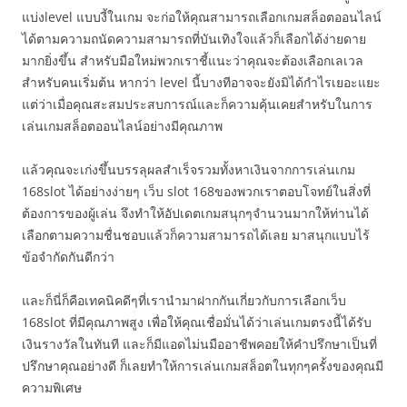
แบ่งlevel แบบงี้ในเกม จะก่อให้คุณสามารถเลือกเกมสล็อตออนไลน์
ได้ตามความถนัดความสามารถที่บันเทิงใจแล้วก็เลือกได้ง่ายดาย
มากยิ่งขึ้น สำหรับมือใหม่พวกเราชี้แนะว่าคุณจะต้องเลือกเลเวล
สำหรับคนเริ่มต้น หากว่า level นี้บางทีอาจจะยังมิได้กำไรเยอะแยะ
แต่ว่าเมื่อคุณสะสมประสบการณ์และก็ความคุ้นเคยสำหรับในการ
เล่นเกมสล็อตออนไลน์อย่างมีคุณภาพ
แล้วคุณจะเก่งขึ้นบรรลุผลสำเร็จรวมทั้งหาเงินจากการเล่นเกม
168slot ได้อย่างง่ายๆ เว็บ slot 168ของพวกเราตอบโจทย์ในสิ่งที่
ต้องการของผู้เล่น จึงทำให้อัปเดตเกมสนุกๆจำนวนมากให้ท่านได้
เลือกตามความชื่นชอบแล้วก็ความสามารถได้เลย มาสนุกแบบไร้
ข้อจำกัดกันดีกว่า
และก็นี่ก็คือเทคนิคดีๆที่เรานำมาฝากกันเกี่ยวกับการเลือกเว็บ
168slot ที่มีคุณภาพสูง เพื่อให้คุณเชื่อมั่นได้ว่าเล่นเกมตรงนี้ได้รับ
เงินรางวัลในทันที และก็มีแอดไม่นมืออาชีพคอยให้คำปรึกษาเป็นที่
ปรึกษาคุณอย่างดี ก็เลยทำให้การเล่นเกมสล็อตในทุกๆครั้งของคุณมี
ความพิเศษ