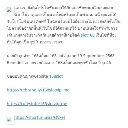
และเรายังจัดโปรโมชั่นมอบให้กับสมาชิกทุกคนอีกเยอะมาก
ด้วย ไม่ว่าคุณจะเป็นพวกใหม่หรือจะเป็นพวกตอนนี้ คุณจะได้
รับโปรโมชั่นเครดิตฟรี โบนัสฟรีแบบไม่ยั้งอย่างไม่ต้องสงสัยซึ่งเป็น
ไปตามข้อจำกัดพื้นที่เว็บไซต์ได้กำหนดไว้ มาบันเทิงใจสำหรับการ
เล่นเกมล่าเงินรางวัลกันเลยดีกว่าที่เว็บไซต์
slot168
เว็บไซต์ที่จะ
ทำให้คุณเป็นสุขในทุกระยะเวลา
ค่ายดังทุกค่าย 168สล็อต 168slotvip.me 19 September 2568
Benedict อยากรวยต้องลอง 168สล็อตแตกทุกชั่วโมง Top 46
ขอขอบคุณมากwebsite
168slot
https://rebrand.ly/168slotvip_me
https://cutly.info/168slotvip_me
https://shorturl.asia/OVFet