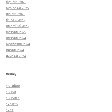
มิถุนายน 2025
พฤษภาคม 2025
เมษายน 2025
มีนาคม 2025
กุมภาพันธ์ 2025
มกราคม 2025
ธันวาคม 2024
พฤศจิกายน 2024
ตุลาคม 2024
สิงหาคม 2024
หมวดหมู่
168 สล็อต
188bet
188betth
1xbetth
1xbit