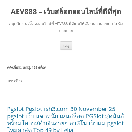
AEV888 – เว็บสล็อตออนไลน์ที่ดีที่สุด
สนุกกับเกมสล็อตออนไลน์ที่ AEV888 ที่มีเกมให้เลือกมากมายและโบนัส
มากมาย
ข้าม
เมนู
ไป
ยัง
เนื้อหา
คลังเก็บหมวดหมู่:
168 สล็อต
168 สล็อต
Pgslot Pgslotfish3.com 30 November 25
pgslot เว็บ แจกหนัก เล่นสล็อต PGSlot สุดมันส์
พร้อมโอกาสทำเงินง่ายๆ คาสิโน เว็บแม่ pgslot
ใหม่ล่าสุด Top 49 by Lelia