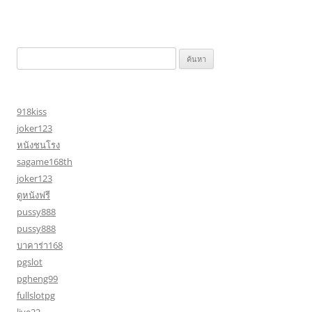
ค้นหา
สำหรับ:
918kiss
joker123
หนังชนโรง
sagame168th
joker123
ดูหนังฟรี
pussy888
pussy888
บาคาร่า168
pgslot
pgheng99
fullslotpg