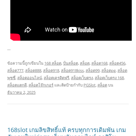
…
ข้อความนี้ถูกเขียนใน
168 สล็อต
,
ปั่นสล็อต
,
สล็อต
,
สล็อต168
,
สล็อต456
,
สล็อต777
,
สล็อต888
,
สล็อต918
,
สล็อต918kiss
,
สล็อต99
,
สล็อตpg
,
สล็อต
พุซซี่
,
สล็อตออนไลน์
,
สล็อตเครดิตฟรี
,
สล็อตเว็บตรง
,
สล็อตเว็บตรง 168
,
สล็อตแตกดี
,
สล็อตโจ๊กเกอร์
และติดป้ายกำกับ
PGSlot
,
สล็อต
บน
ธันวาคม 2, 2025
168slot เกมลิขสิทธิ์แท้ ครบทุกการเดิมพัน เกม