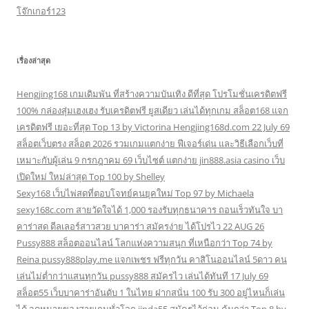
โจ๊กเกอร์123
เรื่องล่าสุด
Hengjing168 เกมเดิมพัน ที่สร้างความบันเทิง ดีที่สุด โปรโมชั่นเครดิตฟรี
100% กล่องสุ่มเฮงเฮง รับเครดิตฟรี ยูสเดียว เล่นได้ทุกเกม สล็อต168 แจก
เครดิตฟรี เยอะที่สุด Top 13 by Victorina Hengjing168d.com 22 July 69
สล็อตเว็บตรง สล็อต 2026 รวมเกมแตกง่าย ฟีเจอร์เด่น และวิธีเลือกเว็บที่
เหมาะกับผู้เล่น 9 กรกฎาคม 69 เว็บไซต์ แตกง่าย jin888.asia casino เว็บ
เปิดใหม่ ใหม่ล่าสุด Top 100 by Shelley
Sexy168 เว็บไพ่สดที่ตอบโจทย์คนยุคใหม่ Top 97 by Michaela
sexy168c.com สายวัดใจได้ 1,000 รองรับทุกธนาคาร ถอนเร็วทันใจ บา
คาร่าสด ดีลเลอร์สาวสวย บาคาร่า สมัครง่าย ได้โปรไว 22 AUG 26
Pussy888 สล็อตออนไลน์ โลกแห่งความสนุก ที่เหนือกว่า Top 74 by
Reina pussy888play.me แจกเพชร ฟรีทุกวัน คาสิโนออนไลน์ 5ดาว คน
เล่นไม่ต่ำกว่าแสนทุกวัน pussy888 สมัครไว เล่นได้ทันที 17 July 69
สล็อต55 เว็บบาคาร่าอันดับ 1 ในไทย ฝากสนั่น 100 รับ 300 อยู่ไหนก็เล่น