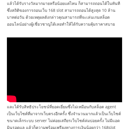
แล้วได้รับรางวัลมากมายหรือน้อยแค่ไหน ก็สามารถถอนได้ในทันที
ซึ่งสถิติของการถอนเว็บ 168 slot สามารถถอนได้สูงสุด 10 ล้าน
บาทต่อวัน ด้วยเหตุผลดังกล่าวคุณสามารถที่จะเล่นเกมสล็อต
ออนไลน์อย่างผู้เชี่ยวชาญได้เลยทำให้ได้รับความคุ้มราคาสบาย
และได้รับสิทธิประโยชน์ที่ยอดเยี่ยมซึ่งไม่เหมือนกับสล็อต agent
เป็นเว็บไซต์ที่มาจากเว็บตรงอีกครั้ง ซึ่งจำนวนมากแล้วเป็นเว็บไซต์
ขนาดเล็กระบบ server ไม่ค่อยเสถียรเว็บไซต์ล่มบ่อยครั้ง ไม่มีแอด
มินรอดูแล แล้วก็ความพร้อมเพรียงทางการเงินน้อยกว่า 168slot