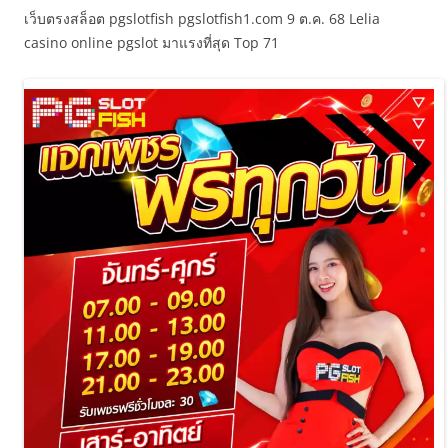
เว็บตรงสล็อต pgslotfish pgslotfish1.com 9 ต.ค. 68 Lelia
casino online pgslot มาแรงที่สุด Top 71