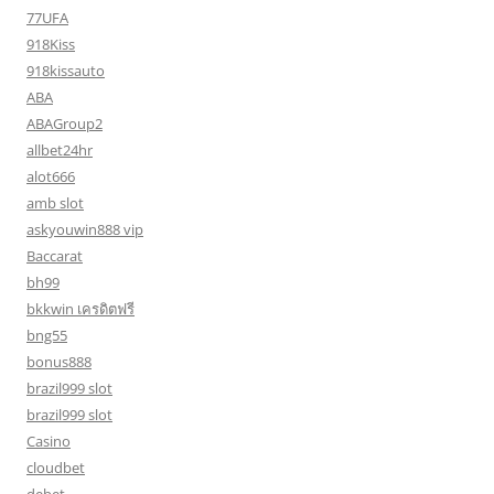
77UFA
918Kiss
918kissauto
ABA
ABAGroup2
allbet24hr
alot666
amb slot
askyouwin888 vip
Baccarat
bh99
bkkwin เครดิตฟรี
bng55
bonus888
brazil999 slot
brazil999 slot
Casino
cloudbet