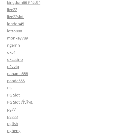
kingdom66 ทางเข้า
live22
live22slot
london45
lotto888
monkey789
ngernn
okc4
okcasino
p2vvip
panama888
panda555
PG
PG Slot
PG Slot เว็บใหม่
pg77
pgceo
pgfish
pgheng