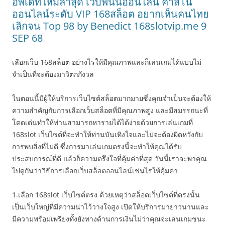
อัพเดทใหม่ล่าสุด เว็บพนันออนไลน์ คาสิโน
ออนไลน์ระดับ VIP 168สล็อต อยากเห็นคนไทย
เลิกจน Top 98 by Benedict 168slotvip.me 9
SEP 68
เลือกเว็บ 168สล็อต อย่างไรให้มีคุณภาพและก็เล่นเกมได้แบบไม่
จำเป็นที่จะต้องมาวิตกกังวล
ในตอนนี้มีผู้ให้บริการเว็บไซต์สล็อตมากมายซึ่งคุณจำเป็นจะต้องให้
ความสำคัญกับการเลือกเว็บสล็อตที่มีคุณภาพสูง และมีสมรรถนะที่
โดดเด่นทำให้ท่านสามารถหารายได้ได้ง่ายด้วยการเล่นเกมที่
168slot เว็บไซต์ที่จะทำให้ท่านบันเทิงใจและไม่จะต้องผิดหวังกับ
การพบสิ่งที่ไม่ดี ซึ่งการมาเล่นเกมตรงนี้จะทำให้คุณได้รับ
ประสบการณ์ที่ดี แล้วก็ความตรึงใจที่คุ้มค่าที่สุด วันนี้เราจะพาคุณ
ไปดูกันว่าวิธีการเลือกเว็บสล็อตออนไลน์เช่นไรให้คุ้มค่า
1.เลือก 168slot เว็บไซต์ตรง ด้วยเหตุว่าสล็อตเว็บไซต์ที่ตรงนั้น
เป็นเว็บใหญ่ที่มีความน่าไว้วางใจสูง เปิดให้บริการมายาวนานและ
มีความพร้อมเพรียงทั้งยังทางด้านการเงินไม่ว่าคุณจะเล่นเกมชนะ