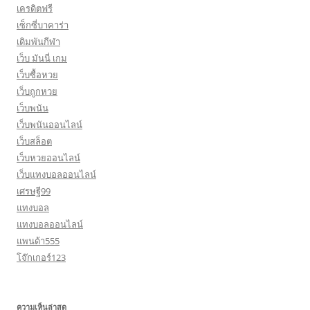
เครดิตฟรี
เซ็กซี่บาคาร่า
เดิมพันกีฬา
เว็บ มันนี่ เกม
เว็บซื้อหวย
เว็บถูกหวย
เว็บพนัน
เว็บพนันออนไลน์
เว็บสล็อต
เว็บหวยออนไลน์
เว็บแทงบอลออนไลน์
เศรษฐี99
แทงบอล
แทงบอลออนไลน์
แพนด้า555
โจ๊กเกอร์123
ความเห็นล่าสุด