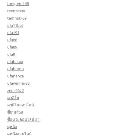
tangtem168
teenoi888
temmax69
ufa11bet
ufa191
ufa88
ufa89
ufa9
ufabetxx
ufabomb
ufanance
ufawinner88
zeus66v2
คาสิโน
คาสิโนออนไลน์
ซีเกมส์68
ซื้อหวยออนไลน์ 24
ดูหนัง
ดูหนังออนไลน์