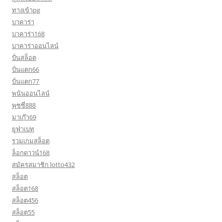
ทางเข้าpg
บาคาร่า
บาคาร่า168
บาคาร่าออนไลน์
ปั่นสล็อต
ปั่นแตก66
ปั่นแตก77
พนันออนไลน์
พุซซี่888
มาเก๊า69
ยูฟ่าเบท
รวมเกมสล็อต
ล็อกดาวน์168
สมัครสมาชิก lotto432
สล็อต
สล็อต168
สล็อต456
สล็อต55