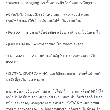
รวมค่ายเกม hengjing168 ชั้นแนวหน้า โบนัสแตกหนักทุกเกม!
หนึ่งในไฮไลต์ของสล็อตเว็บตรง เป็นการรวบรวมค่ายเกม
ประสิทธิภาพมาให้เลือกเล่นแบบไม่ซ้ำ ไม่ว่าจะเป็น:
• PG SLOT – ค่ายตามที่ขึ้นชื่อลือชาเรื่องกราฟิกงาม โบนัสเข้าไว
• JOKER GAMING – เกมคลาสสิก โบนัสแตกบ่อยครั้ง
• PRAGMATIC PLAY – สล็อตสไตล์ยุโรป เกมน่าเล่น ฟีเจอร์ไม่
ธรรมดา
• SLOTXO, SPADEGAMING, และก็อีกเยอะแยะ – ค่ายชั้นนำระดับ
เอเชียที่คุณไม่สมควรพลาด
ถ้าคุณเป็นสายปั่น ต้องไม่พลาดเว็บไซต์นี้! การเล่น สล็อต168 ให้ได้
กำไร ไม่ได้ขึ้นกับดวงเพียงอย่างเดียว แม้กระนั้นเว็บที่เลือกก็เป็นอีก
หนึ่งปัจจัยสำคัญ หากคุณกำลังมองหาเว็บเชื่อใจได้ ระบบนำสมัย
รวมเกมจากทุกค่ายดัง และก็แตกง่ายทุกเกมสล็อตเว็บไซต์ตรง เป็น