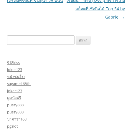
เครดิตฟรีทันที 3 มิถุนา 25 พนัน
เริ่มต้น 1 บาท p2vvip บริการเกม
สล็อตที่เชื่อถือได้ Top 54 by
Gabriel
→
ค้นหา
สำหรับ:
918kiss
joker123
หนังชนโรง
sagame168th
joker123
ดูหนังฟรี
pussy888
pussy888
บาคาร่า168
pgslot