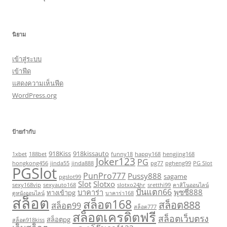
นิยาม
เข้าสู่ระบบ
เข้าฟีด
แสดงความเห็นฟีด
WordPress.org
ป้ายกำกับ
918Kiss
918kissauto
1xbet
188bet
funny18
happy168
hengjing168
Joker123
PG
hongkong456
jinda55
jinda888
pg77
pgheng99
PG Slot
PGSlot
PunPro777
Pussy888
sagame
pgslot99
Slot
Slotxo
sexy168vip
sexyauto168
slotxo24hr
sretthi99
คาสิโนออนไลน์
ปั่นแตก66
บาคาร่า
พุซซี่888
ทางเข้าpg
ดูหนังออนไลน์
บาคาร่า168
สล็อต
สล็อต168
สล็อต888
สล็อต99
สล็อต777
สล็อตเครดิตฟรี
สล็อตเว็บตรง
สล็อตpg
สล็อต918kiss