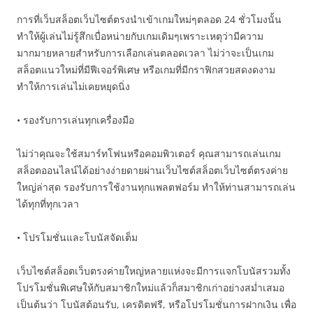
การที่เว็บสล็อตเว็บไซต์ตรงนำเข้าเกมใหม่ๆตลอด 24 ชั่วโมงนั้น
ทำให้ผู้เล่นไม่รู้สึกเบื่อหน่ายกับเกมเดิมๆเพราะเหตุว่ามีความ
มากมายหลายสำหรับการเลือกเล่นตลอดเวลา ไม่ว่าจะเป็นเกม
สล็อตแนวใหม่ที่มีฟีเจอร์พิเศษ หรือเกมที่มีกราฟิกสวยสดงดงาม
ทำให้การเล่นไม่เคยหยุดนิ่ง
• รองรับการเล่นทุกเครื่องมือ
ไม่ว่าคุณจะใช้สมาร์ทโฟนหรือคอมพิวเตอร์ คุณสามารถเล่นเกม
สล็อตออนไลน์ได้อย่างง่ายดายผ่านเว็บไซต์สล็อตเว็บไซต์ตรงค่าย
ใหญ่ล่าสุด รองรับการใช้งานทุกแพลตฟอร์ม ทำให้ท่านสามารถเล่น
ได้ทุกที่ทุกเวลา
• โปรโมชั่นและโบนัสจัดเต็ม
เว็บไซต์สล็อตเว็บตรงค่ายใหญ่หลายแห่งจะมีการแจกโบนัสรวมทั้ง
โปรโมชั่นพิเศษให้กับสมาชิกใหม่แล้วก็สมาชิกเก่าอย่างสม่ำเสมอ
เป็นต้นว่า โบนัสต้อนรับ, เครดิตฟรี, หรือโปรโมชั่นการฝากเงิน เพื่อ