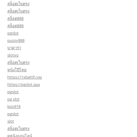
สล็อตเว็บตรง
สล็อตเว็บตรง
สล็อต888
สล็อต888
pgslot
pussy888
บาคาร่า
slotxo
สล็อตเว็บตรง
หนังโป๊ไทย
https://1xbetth.vip
https://pgslot.spa
pgslot
pg slot
kiss918
pgslot
slot
สล็อตเว็บตรง
ดูหนังออนไลน์