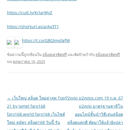
https://cutt.ly/KrlarWyZ
https://shorturl.asia/Ax3T1
https://t.co/GBGlmv0gfW
ข้อความนี้ถูกเขียนใน
สล็อตเครดิตฟรี
และติดป้ายกำกับ
สล็อตเครดิตฟรี
บน
พฤษภาคม 16, 2025
เมนู
←
เว็บใหญ่ สล็อต ใหม่ล่าสุด Top
P2vvip p2vvips.com 19 ก.ค. 67
นำทาง
21 by Jamel faro168
p2vvip มาตรฐานคาสิโน
เรื่อง
faro168.world faro168 เว็บไซต์
ออนไลน์ชั้นนำวิธีเล่นสล็อต
ใหญ่ สมัคร สล็อต168 วันนี้ รับ
สล็อตแตกดี คัดมาให้แล้วยิงปลา