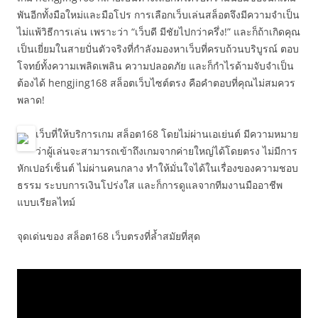
พันอีกทั้งมือใหม่และมือโปร การเลือกเว็บเล่นสล็อตจึงมีความจำเป็น
ไม่แพ้วิธีการเล่น เพราะว่า “เว็บดี มีชัยไปกว่าครึ่ง!” และก็ถ้าเกิดคุณ
เป็นเยี่ยมในสายปั่นตัวจริงที่กำลังมองหาเว็บที่ครบถ้วนบริบูรณ์ ตอบ
โจทย์ทั้งความเพลิดเพลิน ความปลอดภัย และก็กำไรด้ามจับจำเป็น
ต้องได้ hengjing168 สล็อตเว็บไซต์ตรง คือคำตอบที่คุณไม่สมควร
พลาด!
เว็บที่ให้บริการเกม สล็อต168 โดยไม่ผ่านเอเย่นต์ มีความหมาย
ว่าผู้เล่นจะสามารถเข้าถึงเกมจากค่ายใหญ่ได้โดยตรง ไม่มีการ
หักเปอร์เซ็นต์ ไม่ผ่านคนกลาง ทำให้มั่นใจได้ในเรื่องของความชอบ
ธรรม ระบบการเงินโปร่งใส และก็การดูแลจากทีมงานมืออาชีพ
แบบเรียลไทม์
จุดเด่นของ สล็อต168 เว็บตรงที่ล้ำสมัยที่สุด