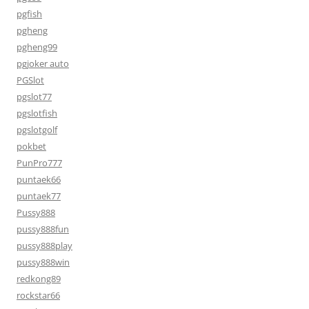
pgfish
pgheng
pgheng99
pgjoker auto
PGSlot
pgslot77
pgslotfish
pgslotgolf
pokbet
PunPro777
puntaek66
puntaek77
Pussy888
pussy888fun
pussy888play
pussy888win
redkong89
rockstar66