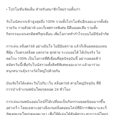
• โปรโมชั่นจัดเต็ม สำหรับสมาชิกใหม่รวมทั้งเก่า
รับโบนัสแรกเข้าสูงสุดถึง 100% รวมทั้งโปรโมชั่นอีกเยอะมากทั้งยัง
รายวัน รายสัปดาห์ และก็เทศกาลพิเศษ มีคืนยอดเสีย รวมทั้ง
กิจกรรมแจกเครดิตฟรีทุกเดือน เพิ่มโอกาสทำกำไรแบบไม่มีข้อจำกัด
การเล่น สล็อต168 อย่างมั่นใจ ไม่มีอันตราย แล้วก็เห็นผลตอบแทน
ที่คุ้ม เว็บตรงสล็อต แตกง่าย ทุกค่าย ระบบออโต้ ได้เงินจริง ไม่
คดโกง 100% เป็นโอกาสที่ดีเยี่ยมที่สุดปัจจุบันนี้ อย่ารอคอยช้า!
สมัครวันนี้เพื่อรับโบนัสรวมทั้งสิทธิพิเศษเยอะมาก แล้วมาร่วม
สนุกสนานลุ้นรางวัลใหญ่ไปด้วยกัน
บันเทิงใจได้แต่ละวันไปกับ เว็บ สล็อต168 ค่ายใหญ่ปัจจุบัน ที่มี
การนำเข้าเกมพนันใหม่ๆตลอด 24 ชั่วโมง
การเล่นเกมพนันออนไลน์ก็ได้เปลี่ยนเป็นกิจกรรมยอดนิยมมากขึ้น
อย่างเร็ว โดยเฉพาะอย่างยิ่งเกมสล็อตออนไลน์ที่มีการพัฒนาและก็
อัพเดทเกมใหม่ๆตลอดเวลา เพื่อให้ผู้เล่นได้สัมผัสประสบการณ์ใหม่ๆ