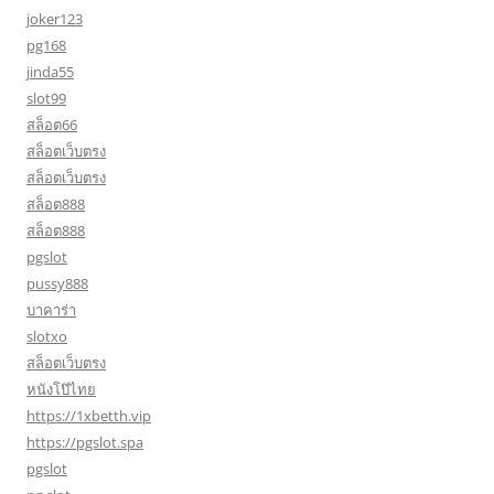
joker123
pg168
jinda55
slot99
สล็อต66
สล็อตเว็บตรง
สล็อตเว็บตรง
สล็อต888
สล็อต888
pgslot
pussy888
บาคาร่า
slotxo
สล็อตเว็บตรง
หนังโป๊ไทย
https://1xbetth.vip
https://pgslot.spa
pgslot