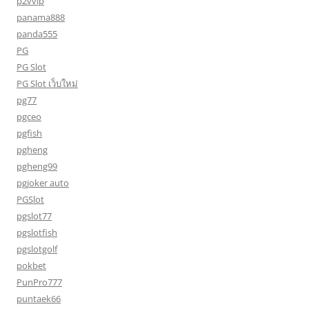
p2vvip
panama888
panda555
PG
PG Slot
PG Slot เว็บใหม่
pg77
pgceo
pgfish
pgheng
pgheng99
pgjoker auto
PGSlot
pgslot77
pgslotfish
pgslotgolf
pokbet
PunPro777
puntaek66