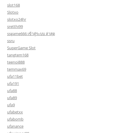
slot168
Slotxo
slotxo24hr
sretthi99
ssgame666 เข้าสู่ระบบ ล่าสุด
ssru
SuperGame Slot
tangtem168
teenoi888
temmax69
ufa11bet
ufa191
ufa88
ufa89
ufa9
ufabetxx
ufabomb
ufanance