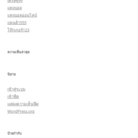
เศรษฐี99
แทงบอล
แทงบอลออนไลน์
แพนด้า555
โจ๊กเกอร์123
ความเห็นล่าสุด
นิยาม
เข้าสู่ระบบ
เข้าฟีด
แสดงความเห็นฟีด
WordPress.org
ป้ายกำกับ