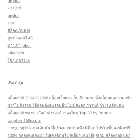
pg slot
kiss918
pgslot
slot
สล็อตเว็บตรง
ดูหนังออนไลน์
ทางเข้า joker
joker slot
โจ๊กเกอร์123
เรื่องล่าสุด
สล็อต168 23 AUG 2026 สล็อตเว็บตรง เว็บเดียวครบ ทั้งสล็อตและบาคาร่า
ฝากไม่ถึงร้อย ได้สอยตังแน่ เล่นลื่น ไม่มีสะดุด การันตี กำไรหลักแสน
สล็อต168 ของรางวัลกำลังรอ เจ้าของใหม่ Top 37 by Ronnie
tangtem168e.com
Hengjing168 เกมเดิมพัน ที่สร้างความบันเทิง ดีที่สุด โปรโมชั่นเครดิตฟรี
100% กล่องสุ่มเฮงเฮง รับเครดิตฟรี ยูสเดียว เล่นได้ทุกเกม สล็อต168 แจก