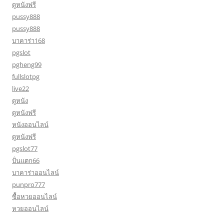
ดูหนังฟรี
pussy888
pussy888
บาคาร่า168
pgslot
pgheng99
fullslotpg
live22
ดูหนัง
ดูหนังฟรี
หนังออนไลน์
ดูหนังฟรี
pgslot77
ปั่นแตก66
บาคาร่าออนไลน์
punpro777
ซื้อหวยออนไลน์
หวยออนไลน์