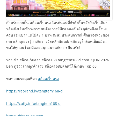
สำหรับสายปั่น สล็อตเว็บตรง ใครกันแน่ที่กำลังสิ้นหวังกับเว็บเดิมๆ
หรือเพิ่งเริ่มเข้าวงการ ผมต้องการให้ทดลองเปิดใจดูสักหนึ่งครั้งนะ
ครับ เริ่มเบาๆแค่ไม้ละ 1 บาท สะสมประสบการณ์ ศึกษาจังหวะของ
เกม แล้วคุณจะรู้ว่าเงินรางวัลหลักพันหลักหมื่นอยู่ใกล้แค่เอื้อมมือ…
ขอให้ทุกคนโชคดีและสนุกสนานกับการปั่นครับ!
ทางเข้า สล็อตเว็บตรง สล็อต168 tangtem168d.com 2 JUN 2026
Ben ดูรีวิวจากลูกค้าจริง สล็อต168ปลดหนี้ได้ง่ายๆ Top 65
ขอขอบพระคุณที่มา
สล็อตเว็บตรง
https://rebrand.ly/tangtem168-d
https://cutly.info/tangtem168-d
https://bitt.to/ogvqep