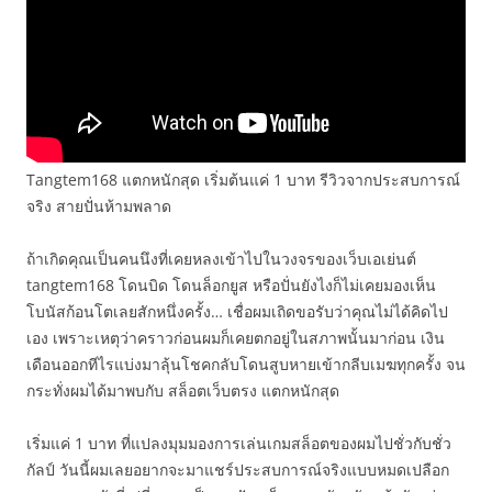
Tangtem168 แตกหนักสุด เริ่มต้นแค่ 1 บาท รีวิวจากประสบการณ์
จริง สายปั่นห้ามพลาด
ถ้าเกิดคุณเป็นคนนึงที่เคยหลงเข้าไปในวงจรของเว็บเอเย่นต์
tangtem168 โดนบิด โดนล็อกยูส หรือปั่นยังไงก็ไม่เคยมองเห็น
โบนัสก้อนโตเลยสักหนึ่งครั้ง… เชื่อผมเถิดขอรับว่าคุณไม่ได้คิดไป
เอง เพราะเหตุว่าคราวก่อนผมก็เคยตกอยู่ในสภาพนั้นมาก่อน เงิน
เดือนออกทีไรแบ่งมาลุ้นโชคกลับโดนสูบหายเข้ากลีบเมฆทุกครั้ง จน
กระทั่งผมได้มาพบกับ สล็อตเว็บตรง แตกหนักสุด
เริ่มแค่ 1 บาท ที่แปลงมุมมองการเล่นเกมสล็อตของผมไปชั่วกับชั่ว
กัลป์ วันนี้ผมเลยอยากจะมาแชร์ประสบการณ์จริงแบบหมดเปลือก